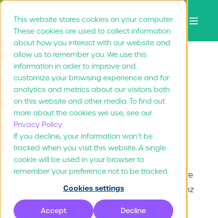
This website stores cookies on your computer.
These cookies are used to collect information
about how you interact with our website and
allow us to remember you. We use this
information in order to improve and
Kostenlose Demo
customize your browsing experience and for
analytics and metrics about our visitors both
erhalten –
on this website and other media. To find out
more about the cookies we use, see our
transformieren Sie Ihre
Privacy Policy.
If you decline, your information won’t be
Marketingprozesse
tracked when you visit this website. A single
cookie will be used in your browser to
remember your preference not to be tracked.
Stellen Sie sich vor, Sie optimieren mühelos Ihre
Cookies settings
Marketingprozesse, wahren Markenkonsistenz
über alle Kanäle hinweg und erzielen
Accept
Decline