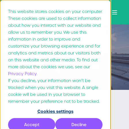
This website stores cookies on your computer.
These cookies are used to collect information
about how you interact with our website and
allow us to remember you. We use this
information in order to improve and
PostNL
customize your browsing experience and for
analytics and metrics about our visitors both
on this website and other media. To find out
En online brand hub voor een sterk merk
more about the cookies we use, see our
Privacy Policy.
If you decline, your information won’t be
tracked when you visit this website. A single
cookie will be used in your browser to
Klantverhalen
PostNL
remember your preference not to be tracked.
Cookies settings
Achtergrond
Accept
Decline