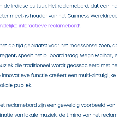
n de Indiase cultuur. Het reclamebord, dat een 
eter meet, is houder van het Guinness Wereldreco
endelijke interactieve reclamebord
'.
net op tijd geplaatst voor het moessonseizoen, dat
 regent, speelt het billboard 'Raag Megn Malhar',
muziek die traditioneel wordt geassocieerd met he
innovatieve functie creëert een multi-zintuiglijke
okale publiek.
t reclamebord zijn een geweldig voorbeeld van 
tie van lokale muziek, de timing van het reclam