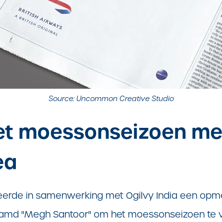
Source: Uncommon Creative Studio
het moessonseizoen me
ea
eerde in samenwerking met Ogilvy India een opme
md "Megh Santoor" om het moessonseizoen te vi