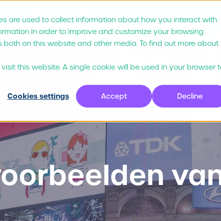
s are used to collect information about how you interact with
via?
Prijzen
Klanten
Partners
Resou
formation in order to improve and customize your browsing
s both on this website and other media. To find out more about
isit this website. A single cookie will be used in your browser 
Cookies settings
Accept
Decline
 voorbeelden van