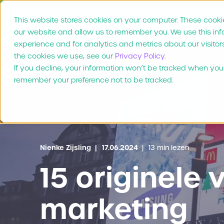
This website stores cookies on your computer. These cookie
Product
Waarom Mar
our website and allow us to remember you. We use this in
experience and for analytics and metrics about our visitor
the cookies we use, see our
Privacy Policy.
If you decline, your information won’t be tracked when you v
remember your preference not to be tracked.
Nienke Zijsling
17.06.2024
13 min lezen
15 originele
marketing