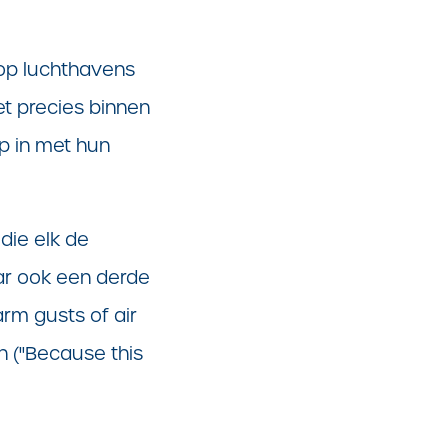
 op luchthavens
et precies binnen
p in met hun
die elk de
aar ook een derde
rm gusts of air
 ("
Because this