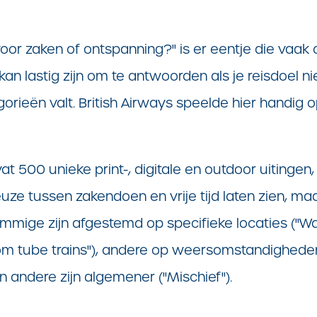
oor zaken of ontspanning?" is er eentje die vaak
kan lastig zijn om te antwoorden als je reisdoel ni
orieën valt. British Airways speelde hier handig o
t 500 unieke print-, digitale en outdoor uitingen, 
euze tussen zakendoen en vrije tijd laten zien, m
mmige zijn afgestemd op specifieke locaties ("
Wa
om tube trains
"), andere op weersomstandigheden
 en andere zijn algemener ("Mischief").