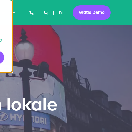
nl
Gratis Demo
rces
to
 lokale