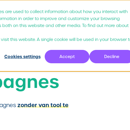
s are used to collect information about how you interact with
via?
Prijzen
Klanten
Partners
Resou
formation in order to improve and customize your browsing
s both on this website and other media. To find out more about
isit this website. A single cookie will be used in your browser 
Cookies settings
Accept
Decline
pagnes
zonder van tool te
mpagnes