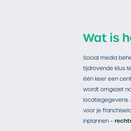
Wat is h
Social media behe
tijdrovende klus 
één keer een cen
wordt omgezet naa
locatiegegevens. 
voor je franchise
recht
inplannen –