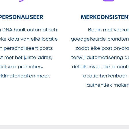
PERSONALISEER
MERKCONSISTEN
 DNA haalt automatisch
Begin met vooraf
eke data van elke locatie
goedgekeurde brandtem
n personaliseert posts
zodat elke post on-bra
ct met het juiste adres,
terwijl automatisering d
actuele promoties,
details invult die je con
ldmateriaal en meer.
locatie herkenbaar
authentiek maken