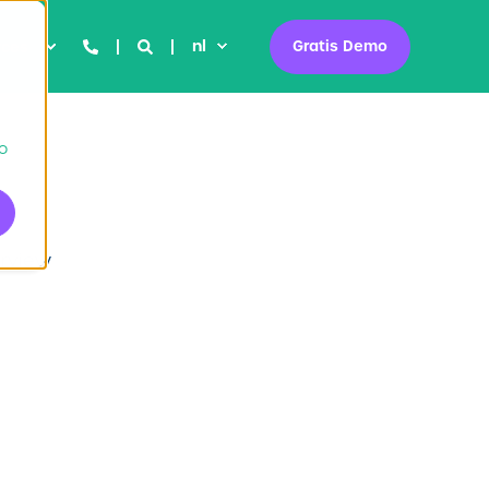
nl
Gratis Demo
rces
to