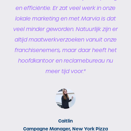
e
en efficiëntie. Er zat veel werk in onze
t
lokale marketing en met Marvia is dat
veel minder geworden. Natuurlijk zijn er
altijd maatwerkverzoeken vanuit onze
t
franchisenemers, maar daar heeft het
ls
hoofdkantoor en reclamebureau nu
e
k
meer tijd voor.
"
ie
s
Caitlin
Campagne Manager, New York Pizza