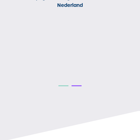
Nederland
nd
H