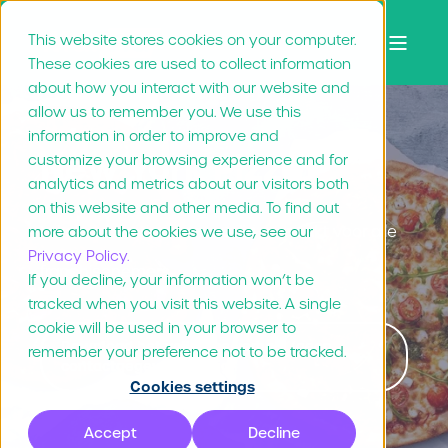
This website stores cookies on your computer.
These cookies are used to collect information
about how you interact with our website and
allow us to remember you. We use this
information in order to improve and
New York Pizza
customize your browsing experience and for
analytics and metrics about our visitors both
on this website and other media. To find out
Lokale marketing eenvoudig gemaakt voor alle
more about the cookies we use, see our
Privacy Policy.
franchisenemers
If you decline, your information won’t be
tracked when you visit this website. A single
cookie will be used in your browser to
Download het volledige verhaal (geen
remember your preference not to be tracked.
contactgegevens nodig)
Cookies settings
Accept
Decline