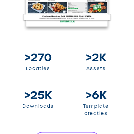
>270
>2
K
Locaties
Assets
>25
K
>6
K
Downloads
Template
creaties