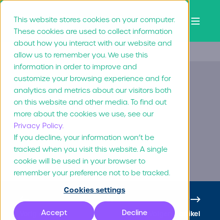
This website stores cookies on your computer.
These cookies are used to collect information
about how you interact with our website and
allow us to remember you. We use this
information in order to improve and
customize your browsing experience and for
Marvia lanceert
analytics and metrics about our visitors both
on this website and other media. To find out
Analytics
more about the cookies we use, see our
Privacy Policy.
If you decline, your information won’t be
31 Maart 2022
tracked when you visit this website. A single
cookie will be used in your browser to
remember your preference not to be tracked.
Cookies settings
Accept
Decline
Vorig artikel
Volgend artikel