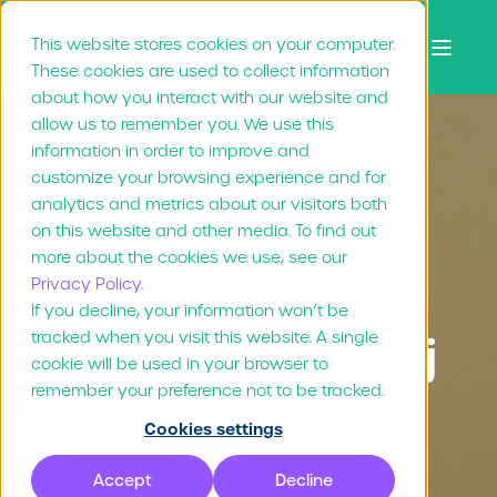
This website stores cookies on your computer.
These cookies are used to collect information
about how you interact with our website and
allow us to remember you. We use this
information in order to improve and
customize your browsing experience and for
Rae Repanshek
10.05.2021
7 min lezen
analytics and metrics about our visitors both
on this website and other media. To find out
DAM vs MRM vs
more about the cookies we use, see our
Privacy Policy.
PIM: welk
If you decline, your information won’t be
tracked when you visit this website. A single
systeem past bij
cookie will be used in your browser to
jou?
remember your preference not to be tracked.
Cookies settings
Accept
Decline