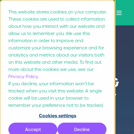
This website stores cookies on your computer.
These cookies are used to collect information
about how you interact with our website and
allow us to remember you. We use this
information in order to improve and
customize your browsing experience and for
Maarten Peters
14.07.2022
3 min read
analytics and metrics about our visitors both
on this website and other media. To find out
Release Notes
more about the cookies we use, see our
Privacy Policy.
Q2 2022: Track &
If you decline, your information won’t be
tracked when you visit this website. A single
Trace, View-only
cookie will be used in your browser to
gebruikers en
remember your preference not to be tracked.
Cookies settings
WEBP & WEBM
Accept
Decline