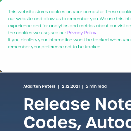
This website stores cookies on your computer. These cookie
Product
Waarom Mar
our website and allow us to remember you. We use this in
experience and for analytics and metrics about our visitor
the cookies we use, see our
Privacy Policy.
If you decline, your information won’t be tracked when you v
remember your preference not to be tracked.
Maarten Peters
2.12.2021
2 min read
Release Not
Codes, Auto