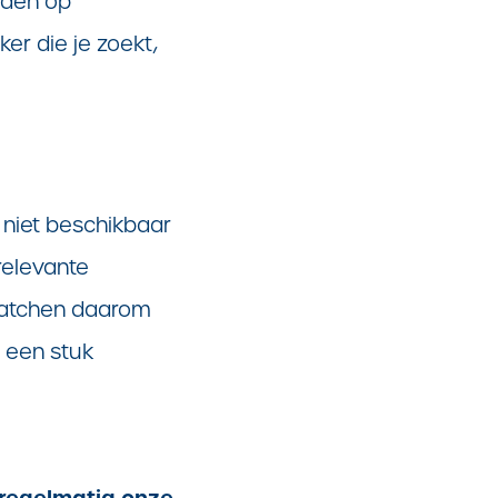
rden op
er die je zoekt,
 niet beschikbaar
relevante
 matchen daarom
s een stuk