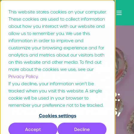
This website stores cookies on your computer.
These cookies are used to collect information
about how you interact with our website and
allow us to remember you. We use this
information in order to improve and
customize your browsing experience and for
Nienke Zijsling
24.11.2021
9 min lezen
analytics and metrics about our visitors both
on this website and other media. To find out
Dit zijn dé lokale
more about the cookies we use, see our
Privacy Policy.
Marketing
If you decline, your information won’t be
tracked when you visit this website. A single
trends van 2022:
cookie will be used in your browser to
local influencers,
remember your preference not to be tracked.
Cookies settings
merkactivisme
Accept
Decline