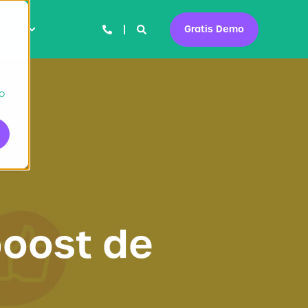
Gratis Demo
rces
to
boost de