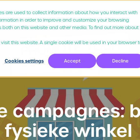
s are used to collect information about how you interact with
via?
Prijzen
Klanten
Partners
Resou
formation in order to improve and customize your browsing
s both on this website and other media. To find out more about
isit this website. A single cookie will be used in your browser 
Cookies settings
Accept
Decline
le campagnes: 
 fysieke winkel