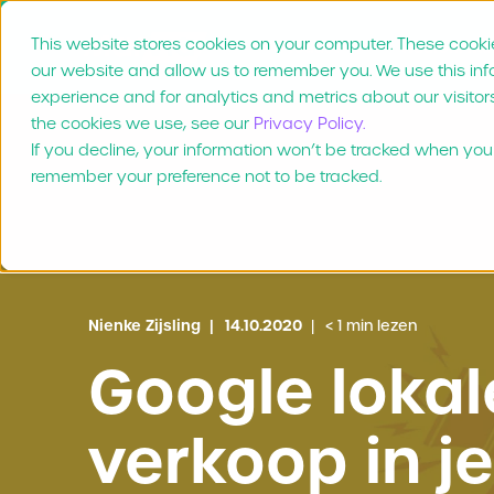
This website stores cookies on your computer. These cookie
Product
Waarom Mar
our website and allow us to remember you. We use this in
experience and for analytics and metrics about our visitor
the cookies we use, see our
Privacy Policy.
If you decline, your information won’t be tracked when you v
remember your preference not to be tracked.
Nienke Zijsling
14.10.2020
< 1 min lezen
Google loka
verkoop in je