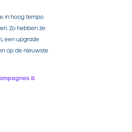
le in hoog tempo
den. Zo hebben ze
n, een upgrade
jzen op de nieuwste
campagnes &